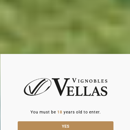
You must be
18
years old to enter.
YES