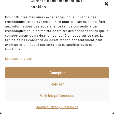
Gérer le consentement aux
cookies
Stands restaurations
Dégustation des vins du domaine
Pour offrir les meilleures expériences, nous utilisons des
Bières artisanales
technologies telles que les cookies pour stocker et/ou accéder
Créateurs
aux informations des appareils. Le fait de consentir à ces
technologies nous permettra de traiter des données telles que le
Jeux enfants offerts
comportement de navigation ou les ID uniques sur ce site. Le
fait de ne pas consentir ou de retirer son consentement peut
Réservation tables devant la scène
avoir un effet négatif sur certaines caractéristiques et
06 .11.42.66.82
fonctions.
Domaine Mas du Pont 34920 Le Crès
Manage services
06 11 42 66 82
Accepter
Refuser
Voir les préférences
Cookies
Privacy Statement