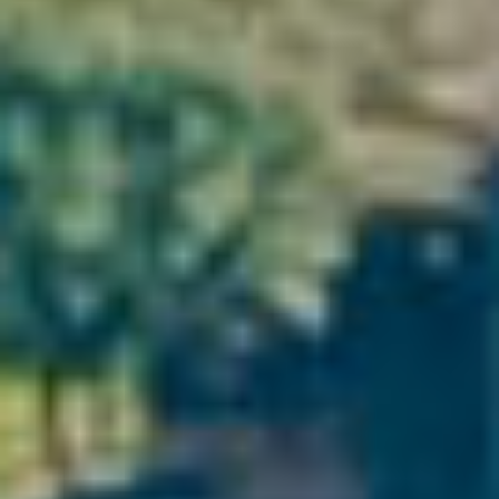
Terrasses-du-Larzac Wine Saint-Guilhem-le-Desert
Wine
Château Grand
Blaquière