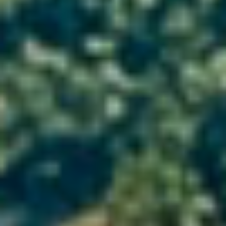
Located in Saint-Jean-de-la-Blaquière, the vineyard
of Château Grand Blaquière is undergoing organic
conversion. At an altitude of 300 meters, it
benefits from an ideal orientation at the foot of
the Larzac plateau. The draining power and the
poverty of soils such as schist and red ochres act
as natural regulators on the balance of the vines.
Cool temperatures prevail in this terroir, providing
the wines with fruitiness, freshness, and beautiful
minerality.
What a delight, this terroir clinging to the foothills
of the Terrasses-du-Larzac where vineyards and
olive trees coexist.
There are also four gîtes, currently being
renovated, right in the heart of the village and a
stone’s throw from Lac du Salagou.