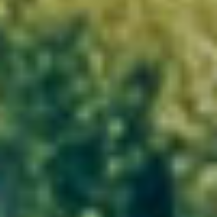
White
Les Silex Fumés
IGP Saint-Guilhem-le-Désert
Add to my cellar