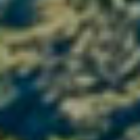
Location
Saint-Jean-de-la-Blaquière
Surface
40 ha
Terroir
Schist & red ochres with a beautiful
minerality