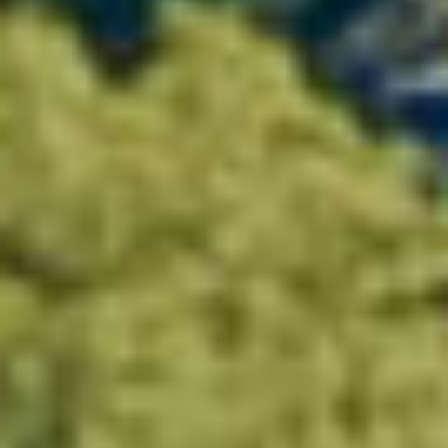
Grape Varieties
Cinsault - Clairette - Grenache Blanc -
Grenache Noir - Merlot - Mourvèdre - Syrah
- Vermentino
Wine estate & Brands