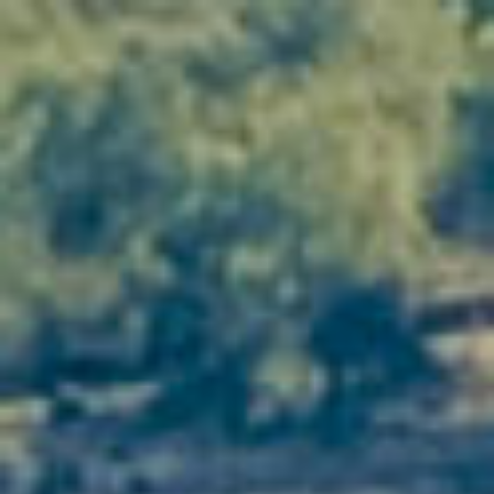
Œnorando at the Vellas estates:
walk, taste, share
Enjoy a unique experience in the heart of
Languedoc
: our
œnorandos
combine
hiking,
discovering terroirs and tasting
exceptional
wines. Meet our estates and let us guide you
through the most emblematic wine-growing
landscapes in the South of France.
Book my weekend →