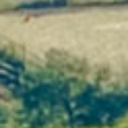
A typical Oenorando
weekend programme
Saturday - Discovery & tasting
Settle into our
charming gîtes
in
the heart of the vineyards.
Guided tour of the
Mas du Pont
winery.
Guided tasting of our vintages with
local produce.