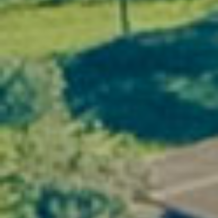
Sunday - A walk through vineyards
and villages
Guided hike between
Pic Saint-Loup
and
Saint-Chinian
.
Gourmet break in the heart of the
vineyards, with panoramic views over
the garrigue.
Visit to a local market and local lunch
before departure.
See itineraries
Request a group quote