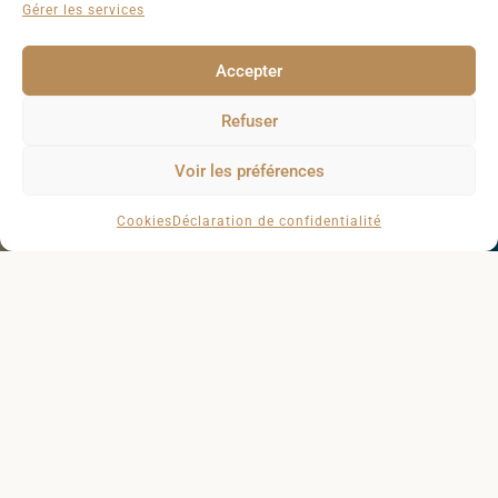
Gérer les services
Domaine Garoloup
Accepter
CLARET
Refuser
Découvrir
Voir les préférences
Cookies
Déclaration de confidentialité
Château L'Euzière
FONTANÈS
Découvrir