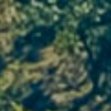
complétée par des partenariats forts, liés avec
des vignerons du Languedoc, du Sud-Ouest, de la
Vallée du Rhône et de la Provence. Ainsi nous
proposons tous les terroirs du Sud de la France.
Parcourez les terroirs, les vins et les appellations
du Languedoc et du Sud de la France à travers
nos domaines et leurs cuvées de caractère,
originales et atypiques, élaborées avec une
soixantaine de vignobles en partenariat de viti-
gestion.
Mas du Pont
TEYRAN