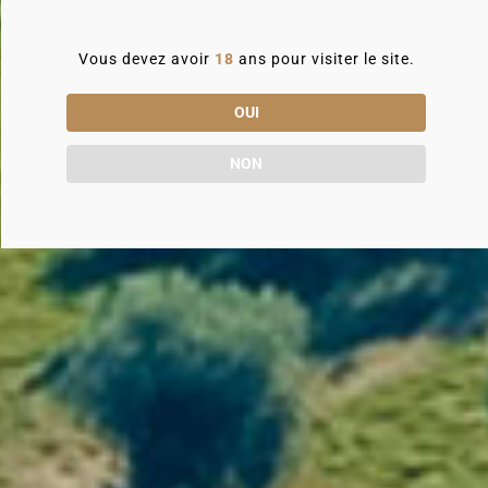
Chaque événement est
construit sur
mesure
, selon vos objectifs, la taille de
Vous devez avoir
18
ans pour visiter le site.
votre équipe et le niveau
d’accompagnement souhaité.
OUI
NON
Une offre pensée pour les
décideurs B2B