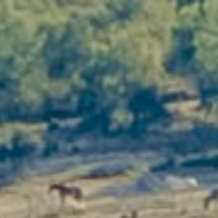
Séminaire d’entreprise : un lieu
qui engage, fédère et marque les
esprits
Vous cherchez un
lieu de séminaire haut de
gamme
qui sorte des standards hôteliers ? Le
Domaine vignobles-vellas
accueille vos
événements professionnels dans un
cadre viticole
d’exception en Languedoc
, pensé pour la
performance collective, la cohésion et la prise de
recul stratégique.
Moins de salles impersonnelles.
Plus d’impact humain, de sens et de résultats.