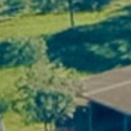
prise de décision.
Cohésion durable
Le cadre viticole crée naturellement des
échanges informels, sincères et
transversaux, essentiels à la confiance
et à la collaboration.
Image & valeurs
Organiser votre événement dans un
domaine viticole en
renforce votre image
d’entreprise responsable, humaine et
ancrée dans le réel.
Logistique simplifiée
Hébergements sur place, espaces
communs, rythme fluide : moins de