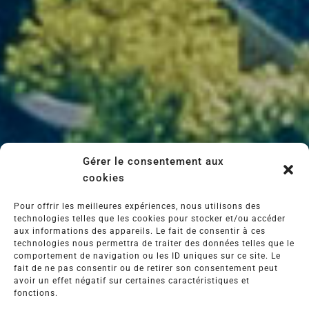
Recevoir une proposition personnalisée →
Réponse rapide •
Accompagnement
humain •
Lieu exclusif
Gérer le consentement aux
cookies
Pour offrir les meilleures expériences, nous utilisons des
technologies telles que les cookies pour stocker et/ou accéder
info@vignobles-vellas.com
aux informations des appareils. Le fait de consentir à ces
technologies nous permettra de traiter des données telles que le
+33 (0)4 67 40 21 25
comportement de navigation ou les ID uniques sur ce site. Le
fait de ne pas consentir ou de retirer son consentement peut
avoir un effet négatif sur certaines caractéristiques et
fonctions.
© 2024 Vignobles Vellas