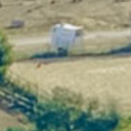
Obtenir une proposition sur mesure →
Pourquoi ce lieu transforme
réellement vos séminaires
Concentration & efficacité
Loin des distractions urbaines, vos
équipes se recentrent sur l’essentiel : la
stratégie, l’intelligence collective et la