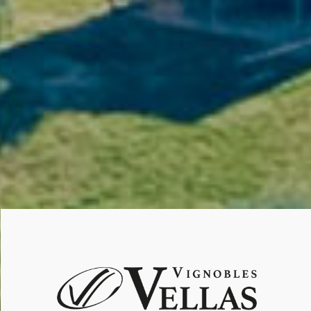
contraintes, plus de temps utile.
Une offre pensée pour les
décideurs B2B
Séminaires stratégiques & CODIR
Team-building & cohésion d’équipe
Off-sites managers & RH
Événements clients & partenaires
Comités créatifs & workshops