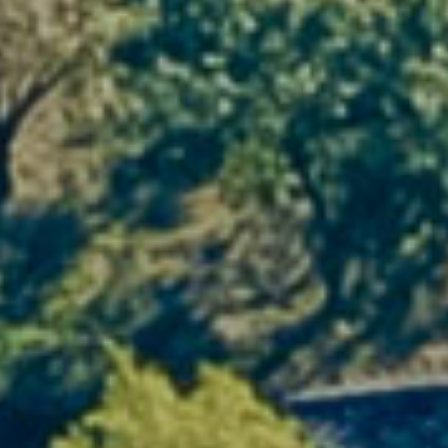
commentées, visites de cave, ateliers
sensoriels ou balades dans les vignes
créent des moments fédérateurs et
mémorables.
Dégustations privées & accords
mets-vins
Découverte du domaine et de son
histoire
Activités nature et terroir
Temps informels propices aux
échanges vrais
Parlons de votre séminaire
Vous souhaitez un
lieu de séminaire
différenciant
, capable de produire un réel
impact humain et stratégique ? Notre
équipe vous accompagne de la conception
à la réalisation.