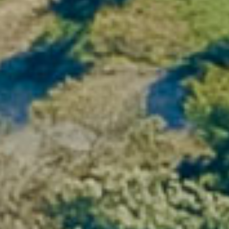
Séminaires stratégiques & CODIR
Team-building & cohésion d’équipe
Off-sites managers & RH
Événements clients & partenaires
Comités créatifs & workshops
Chaque événement est
construit sur
mesure
, selon vos objectifs, la taille de
votre équipe et le niveau
d’accompagnement souhaité.
Le vin comme levier naturel de dialogue, de
partage et de mémoire collective.
Des expériences qui renforcent
l’engagement
Le vin n’est pas un décor : c’est un
outil
puissant de team-building
. Dégustations